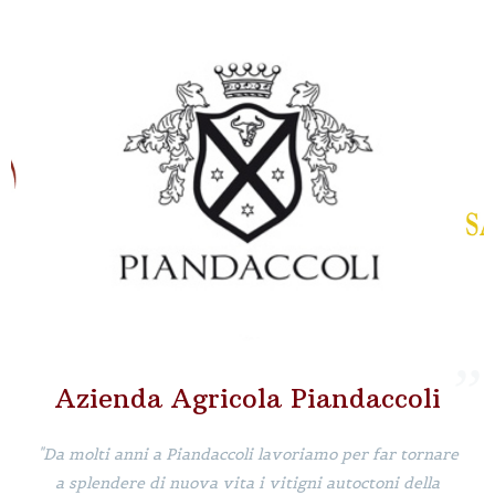
Azienda Agricola Piandaccoli
"Da molti anni a Piandaccoli lavoriamo per far tornare
a splendere di nuova vita i vitigni autoctoni della